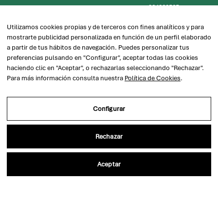
Descarga ahora la app oficial del Ilustre Colegio de Abogados
de Castellón
Utilizamos cookies propias y de terceros con fines analíticos y para
mostrarte publicidad personalizada en función de un perfil elaborado
a partir de tus hábitos de navegación. Puedes personalizar tus
preferencias pulsando en "Configurar", aceptar todas las cookies
haciendo clic en "Aceptar", o rechazarlas seleccionando "Rechazar".
Para más información consulta nuestra
Política de Cookies
.
Ilustre Colegio de Abogados de Castellón
964224798
|
964260565
Configurar
icacs@icacs.es
C/ Temprado nº15, 12002 Castellón
Rechazar
Contacto
Aceptar
SEDE CENTRAL
SEDE JUZGADOS