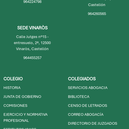
Castellón
Castellón. Bulevar Vicente
Blasco Ibáñez nº10,1ª, 12003
964224798
Castellón
964260565
SEDE VINARÒS
Calle Jutges nº15 -
entresuelo, 2ª, 12500
Vinaròs, Castellón
964455257
COLEGIO
COLEGIADOS
HISTORIA
SERVICIOS ABOGACIA
JUNTA DE GOBIERNO
BIBLIOTECA
COMISIONES
CENSO DE LETRADOS
EJERCICIO Y NORMATIVA
CORREO ABOGACÍA
PROFESIONAL