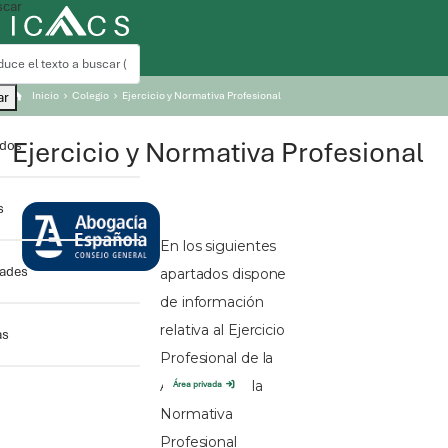
car
ar
Inicio
Colegio
Ejercicio y Normativa Profesional
Ejercicio y Normativa Profesional
ados
s
dades
as
Área privada