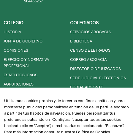
Vinaròs, Castellón
964455257
COLEGIO
COLEGIADOS
HISTORIA
SERVICIOS ABOGACIA
JUNTA DE GOBIERNO
BIBLIOTECA
COMISIONES
CENSO DE LETRADOS
EJERCICIO Y NORMATIVA
CORREO ABOGACÍA
PROFESIONAL
DIRECTORIO DE JUZGADOS
ESTATUTOS ICACS
SEDE JUDICIAL ELECTRÓNICA
AGRUPACIONES
PORTAL ARCONTE
Utilizamos cookies propias y de terceros con fines analíticos y para
SECCIONES
E-SMAC
mostrarte publicidad personalizada en función de un perfil elaborado
PARTIDOS JUDICIALES
a partir de tus hábitos de navegación. Puedes personalizar tus
RECURSOS ÚTILES LEXNET
preferencias pulsando en "Configurar", aceptar todas las cookies
INFORMACIÓN ECONÓMICA
TURNO DE OFICIO Y GUARDIAS
haciendo clic en "Aceptar", o rechazarlas seleccionando "Rechazar".
Para más información consulta nuestra
Política de Cookies
.
BUSCADOR DE