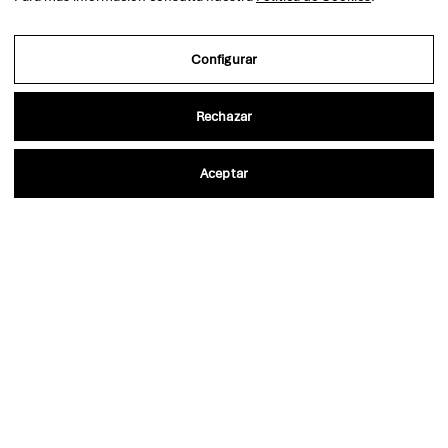
PROCURADORES
ZONA WIFI
Configurar
ENLACES DE INTERÉS
COLEGIARSE
Rechazar
SERVICIOS AL CIUDADANO
Aceptar
BUSCAR ABOGADO EN
CASTELLÓN
SUGERENCIAS O QUEJAS
ALQUILER DE SALAS
SOJ/JUSTICIA GRATUITA
2026© ICACS - Ilustre Colegio de Abogados de Castellón
Política de privacidad
Desarrollada por