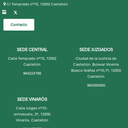
964224798
|
964260565
icacs@icacs.es
C/ Temprado nº15, 12002 Castellón
Contacto
SEDE CENTRAL
SEDE JUZGADOS
Calle Temprado nº15, 12002
Ciudad de la Justicia de
Castellón
Castellón. Bulevar Vicente
Blasco Ibáñez nº10,1ª, 12003
964224798
Castellón
964260565
SEDE VINARÒS
Calle Jutges nº15 -
entresuelo, 2ª, 12500