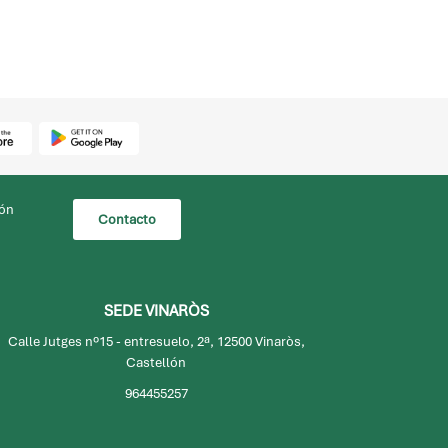
lón
Contacto
SEDE VINARÒS
Calle Jutges nº15 - entresuelo, 2ª, 12500 Vinaròs,
Castellón
964455257