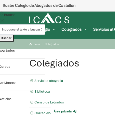
Ilustre Colegio de Abogados de Castellón
Buscar
Colegio
Colegiados
Servicios a
Buscar
Inicio
Colegiados
Apartados
Colegiados
Cursos
Servicios abogacia
Actividades
Biblioteca
Noticias
Censo de Letrados
Área privada
Correo Abogacía