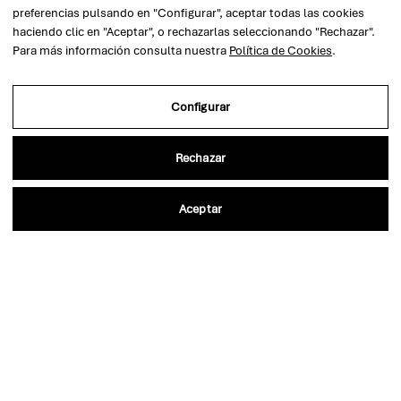
ESTATUTOS ICACS
SEDE JUDICIAL ELECTRÓNICA
preferencias pulsando en "Configurar", aceptar todas las cookies
AGRUPACIONES
haciendo clic en "Aceptar", o rechazarlas seleccionando "Rechazar".
PORTAL ARCONTE
Para más información consulta nuestra
Política de Cookies
.
SECCIONES
E-SMAC
PARTIDOS JUDICIALES
RECURSOS ÚTILES LEXNET
Configurar
INFORMACIÓN ECONÓMICA
TURNO DE OFICIO Y GUARDIAS
BUSCADOR DE
Rechazar
PROCURADORES
ZONA WIFI
Aceptar
ENLACES DE INTERÉS
COLEGIARSE
SERVICIOS AL CIUDADANO
BUSCAR ABOGADO EN
CASTELLÓN
SUGERENCIAS O QUEJAS
ALQUILER DE SALAS