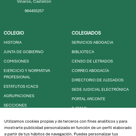
964224798
Castellón
964260565
SEDE VINARÒS
Calle Jutges nº15 -
entresuelo, 2ª, 12500
Vinaròs, Castellón
964455257
COLEGIO
COLEGIADOS
HISTORIA
SERVICIOS ABOGACIA
JUNTA DE GOBIERNO
BIBLIOTECA
COMISIONES
CENSO DE LETRADOS
Utilizamos cookies propias y de terceros con fines analíticos y para
EJERCICIO Y NORMATIVA
CORREO ABOGACÍA
mostrarte publicidad personalizada en función de un perfil elaborado
PROFESIONAL
DIRECTORIO DE JUZGADOS
a partir de tus hábitos de navegación. Puedes personalizar tus