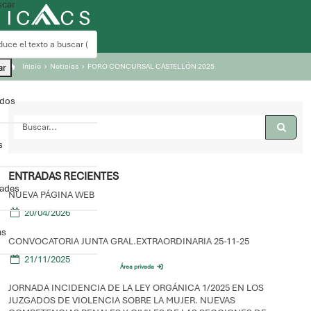
car
ar
Inicio
Noticias
FORO CONCURSAL CASTELLÓN 2025
ados
s
ENTRADAS RECIENTES
dades
NUEVA PÁGINA WEB
20/04/2026
as
CONVOCATORIA JUNTA GRAL.EXTRAORDINARIA 25-11-25
21/11/2025
Área privada
JORNADA INCIDENCIA DE LA LEY ORGÁNICA 1/2025 EN LOS
JUZGADOS DE VIOLENCIA SOBRE LA MUJER. NUEVAS