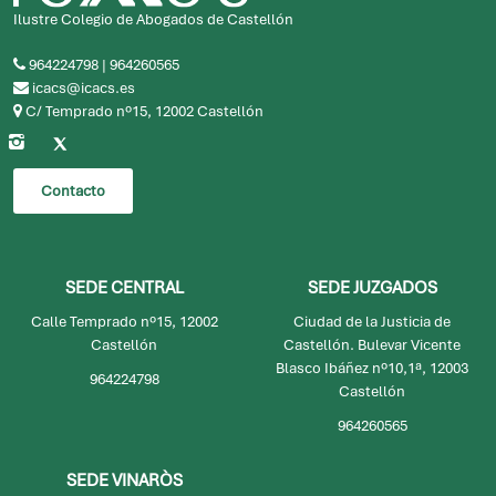
Ilustre Colegio de Abogados de Castellón
964224798
|
964260565
icacs@icacs.es
C/ Temprado nº15, 12002 Castellón
Contacto
SEDE CENTRAL
SEDE JUZGADOS
Calle Temprado nº15, 12002
Ciudad de la Justicia de
Castellón
Castellón. Bulevar Vicente
Blasco Ibáñez nº10,1ª, 12003
964224798
Castellón
964260565
SEDE VINARÒS