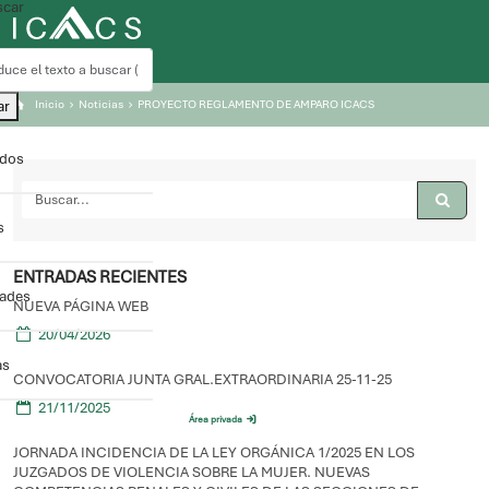
car
ar
Inicio
Noticias
PROYECTO REGLAMENTO DE AMPARO ICACS
ados
s
ENTRADAS RECIENTES
dades
NUEVA PÁGINA WEB
20/04/2026
as
CONVOCATORIA JUNTA GRAL.EXTRAORDINARIA 25-11-25
21/11/2025
Área privada
JORNADA INCIDENCIA DE LA LEY ORGÁNICA 1/2025 EN LOS
JUZGADOS DE VIOLENCIA SOBRE LA MUJER. NUEVAS